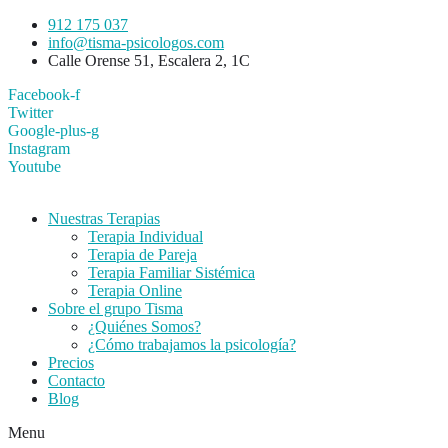
912 175 037
info@tisma-psicologos.com
Calle Orense 51, Escalera 2, 1C
Facebook-f
Twitter
Google-plus-g
Instagram
Youtube
Nuestras Terapias
Terapia Individual
Terapia de Pareja
Terapia Familiar Sistémica
Terapia Online
Sobre el grupo Tisma
¿Quiénes Somos?
¿Cómo trabajamos la psicología?
Precios
Contacto
Blog
Menu